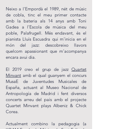
Neixo a l’Empordà el 1989, nét de músic
de cobla, tinc el meu primer contacte
amb la bateria als 14 anys amb Toni
Gadea a l’Escola de música del meu
poble, Palafrugell. Més endavant, és el
pianista Lluís Escuadra qui m’inicia en el
món del jazz: descobreixo llavors
quelcom apassionant que m’acompanya
encara avui dia.
El 2019 creo el grup de jazz
Quartet
Minvant
amb el qual guanyem el concurs
MusaE de Juventudes Musicales de
España, actuant al Museo Nacional de
Antropología de Madrid i fent diversos
concerts arreu del país amb el projecte
Quartet Minvant plays Albeniz & Chick
Corea.
Actualment combino la pedagogia (a