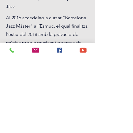
Jazz
Al 2016 accedeixo a cursar “Barcelona
Jazz Màster” a l’Esmuc, el qual finalitza
l'estiu del 2018 amb la gravació de
música pròpia musicant poemes de
Màrius Torres, projecte titulat
Elegia a
Màrius Torres
. Durant aquesta etapa
estudio amb Jo Krause, David Xirgu,
Francesc Capella, Lluís Vidal, Lluís
Verges,... entre d'altres.
Curriculum