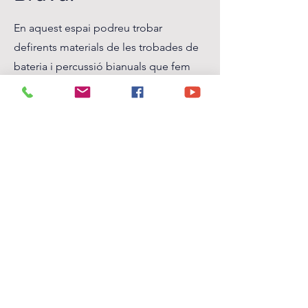
En aquest espai podreu trobar
defirents materials de les trobades de
bateria i percussió bianuals que fem
entre diferents escoles de música sota
el nom "Percussions a la Brava!".