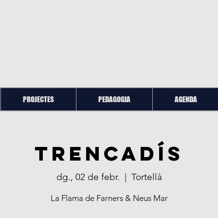
PROJECTES
PEDAGOGIA
AGENDA
Trencadís
dg., 02 de febr.
  |  
Tortellà
La Flama de Farners & Neus Mar