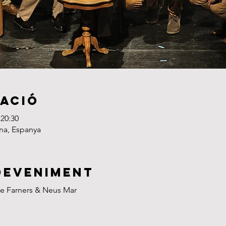
cació
 20:30
ona, Espanya
deveniment
de Farners & Neus Mar