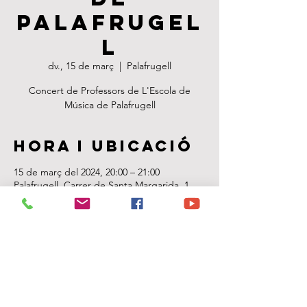
Palafrugel
l
dv., 15 de març
  |  
Palafrugell
Concert de Professors de L'Escola de
Música de Palafrugell
Hora i ubicació
15 de març del 2024, 20:00 – 21:00
Palafrugell, Carrer de Santa Margarida, 1,
17200 Palafrugell, Girona, Espanya
Sobre
l'esdeveniment
Concert de Professors de L'Escola de 
Música de Palafrugell