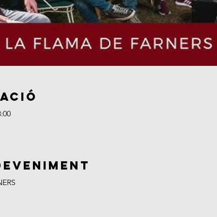
cació
3:00
deveniment
NERS