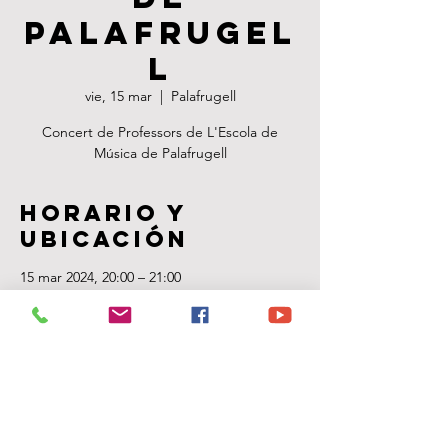
Palafrugel
l
vie, 15 mar
  |  
Palafrugell
Concert de Professors de L'Escola de
Música de Palafrugell
Horario y
ubicación
15 mar 2024, 20:00 – 21:00
Palafrugell, Carrer de Santa Margarida, 1,
17200 Palafrugell, Girona, Espanya
Acerca del
evento
Concert de Professors de L'Escola de 